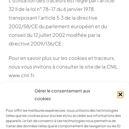
L’utilisation des traceurs est régie par l’article
32 II de la loi n° 78-17 du 6 janvier 1978,
transposant l’article 5.3 de la directive
2002/58/CE du parlement européen et du
conseil du 12 juillet 2002 modifiée par la
directive 2009/136/CE.
Pour en savoir plus sur les cookies et traceurs,
nous vous invitons à consulter le site de la CNIL :
www.cnil.fr.
Gérer le consentement aux
cookies
Pour offrir les meilleures expériences, nous utilisons des technologies
telles que les cookies pour stocker et/ou accéder aux informations des
appareils. Le fait de consentir à ces technologies nous permettra de
Conseil en communication & développement des ventes
traiter des données telles que le comportement de navigation ou les ID
Création graphique / Print / Web / Art de la table