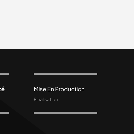
té
Mise En Production
Finalisation