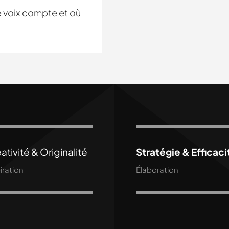
e voix compte et où
ativité & Originalité
Stratégie & Efficaci
iration
Élaboration