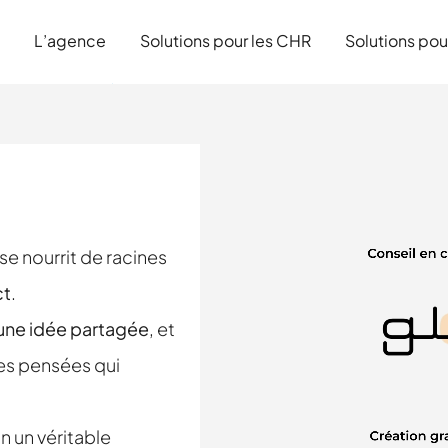
L’agence
Solutions pour les CHR
Solutions pou
se nourrit de racines
ct
.
une idée partagée
, et
les pensées qui
n un véritable