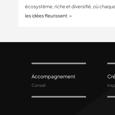
écosystème, riche et diversifié, où chaqu
les idées fleurissent
. »
Accompagnement
Cré
Conseil
Insp