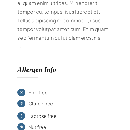
aliquam enim ultrices. Mi hendrerit
tempor eu, tempus risus laoreet et.
Tellus adipiscing mi commodo, risus
tempor volutpat amet cum. Enim quam
sed fermentum dui ut diam eros, nisl,
orci.
Allergen Info
Egg free
Gluten free
Lactose free
Nut free