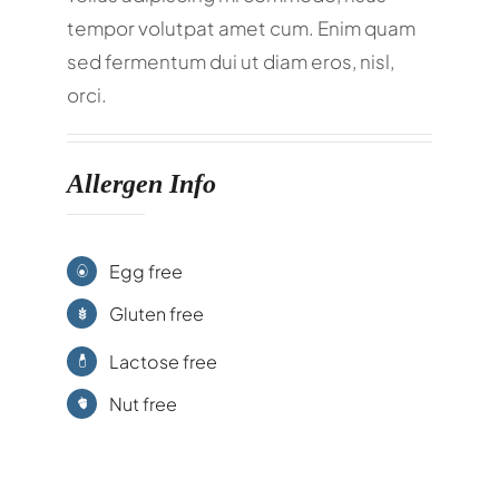
tempor volutpat amet cum. Enim quam
sed fermentum dui ut diam eros, nisl,
orci.
Allergen Info
Egg free
Gluten free
Lactose free
Nut free