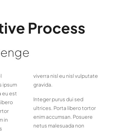
tive Process
lenge
l
viverra nisl eu nisl vulputate
s ipsum
gravida.
a eu est
Integer purus dui sed
Libero
ultrices. Porta libero tortor
ortor
enim accumsan. Posuere
m in
netus malesuada non
s