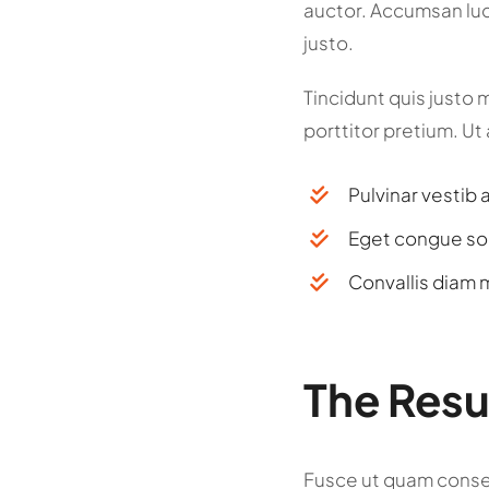
auctor. Accumsan luc
justo.
Tincidunt quis justo m
porttitor pretium. Ut 
Pulvinar vestib 
Eget congue soll
Convallis diam m
The Resu
Fusce ut quam consec