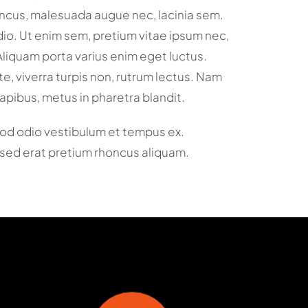
ncus, malesuada augue nec, lacinia sem.
dio. Ut enim sem, pretium vitae ipsum nec,
Aliquam porta varius enim eget luctus.
te, viverra turpis non, rutrum lectus. Nam
dapibus, metus in pharetra blandit.
od odio vestibulum et tempus ex.
sed erat pretium rhoncus aliquam.