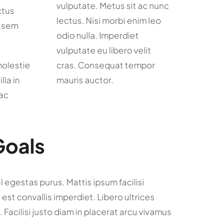
vulputate. Metus sit ac nunc
ctus
lectus. Nisi morbi enim leo
o sem
odio nulla. Imperdiet
vulputate eu libero velit
molestie
cras. Consequat tempor
lla in
mauris auctor.
 ac
Goals
l egestas purus. Mattis ipsum facilisi
est convallis imperdiet. Libero ultrices
. Facilisi justo diam in placerat arcu vivamus