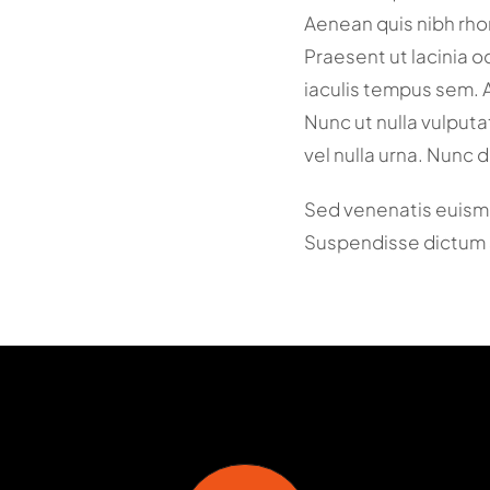
Aenean quis nibh rho
Praesent ut lacinia o
iaculis tempus sem. 
Nunc ut nulla vulputa
vel nulla urna. Nunc 
Sed venenatis euism
Suspendisse dictum 