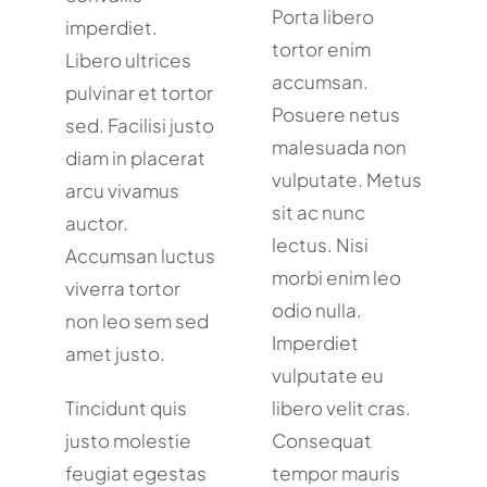
Porta libero
imperdiet.
tortor enim
Libero ultrices
accumsan.
pulvinar et tortor
Posuere netus
sed. Facilisi justo
malesuada non
diam in placerat
vulputate. Metus
arcu vivamus
sit ac nunc
auctor.
lectus. Nisi
Accumsan luctus
morbi enim leo
viverra tortor
odio nulla.
non leo sem sed
Imperdiet
amet justo.
vulputate eu
Tincidunt quis
libero velit cras.
justo molestie
Consequat
feugiat egestas
tempor mauris