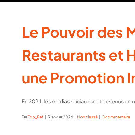
Le Pouvoir des 
Restaurants et H
une Promotion 
En 2024, les médias sociaux sont devenus un out
Par
Top_Ref
|
3 janvier 2024
|
Non classé
|
0 commentaire