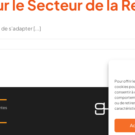
r le Secteur de la 
de s'adapter [...]
Pour offrir 
cookies pou
consentir à 
comportement
ou de retire
ntes
caractéristi
Ac