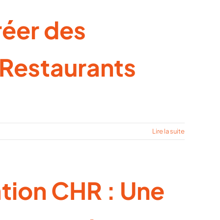
réer des
s Restaurants
Lire la suite
tion CHR : Une