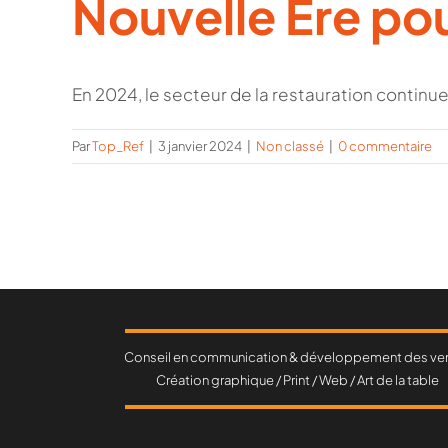
Nouvelle Ère pou
En 2024, le secteur de la restauration continue 
Par
Top_Ref
|
3 janvier 2024
|
Non classé
|
0 commentaire
Conseil en communication & développement des ve
Création graphique / Print / Web / Art de la table