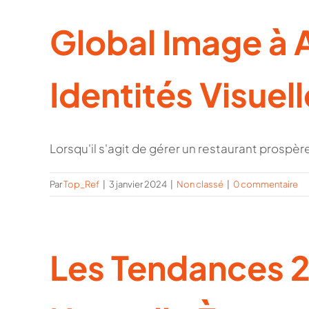
Global Image à A
Identités Visuel
Lorsqu'il s'agit de gérer un restaurant prospère,
Par
Top_Ref
|
3 janvier 2024
|
Non classé
|
0 commentaire
Les Tendances 