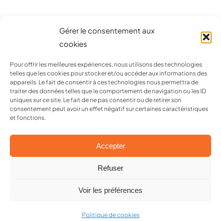
Gérer le consentement aux
cookies
Pour offrir les meilleures expériences, nous utilisons des technologies
telles que les cookies pour stocker et/ou accéder aux informations des
appareils. Le fait de consentir à ces technologies nous permettra de
Conseil en communication & développement des ventes
traiter des données telles que le comportement de navigation ou les ID
Création graphique / Print / Web / Art de la table
uniques sur ce site. Le fait de ne pas consentir ou de retirer son
consentement peut avoir un effet négatif sur certaines caractéristiques
et fonctions.
Accepter
Refuser
Voir les préférences
© 2026 Global Image • Tous droits réservés •
Mentions
légales
Politique de cookies