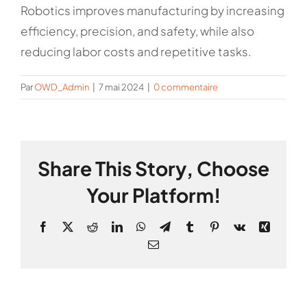
Robotics improves manufacturing by increasing
efficiency, precision, and safety, while also
reducing labor costs and repetitive tasks.
Par
OWD_Admin
|
7 mai 2024
|
0 commentaire
Share This Story, Choose
Your Platform!
Facebook
X
Reddit
LinkedIn
WhatsApp
Telegram
Tumblr
Pinterest
Vk
Xing
Email