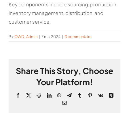
Key components include sourcing, production,
inventory management, distribution, and
customer service.
Par
OWD_Admin
|
7 mai 2024
|
0 commentaire
Share This Story, Choose
Your Platform!
Facebook
X
Reddit
LinkedIn
WhatsApp
Telegram
Tumblr
Pinterest
Vk
Xing
Email