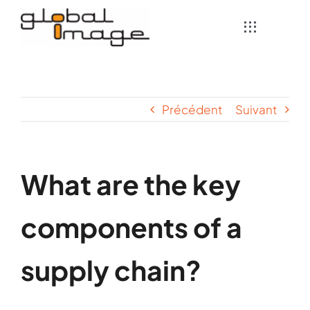
Passer
au
Toggle
Navigation
contenu
L’agence
Précédent
Suivant
Solutions pour les CHR
Solutions pour les TPE / PME
What are the key
Contact
components of a
supply chain?