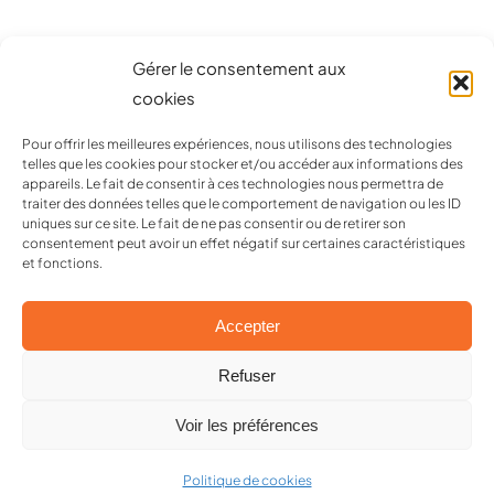
Gérer le consentement aux
cookies
Pour offrir les meilleures expériences, nous utilisons des technologies
telles que les cookies pour stocker et/ou accéder aux informations des
appareils. Le fait de consentir à ces technologies nous permettra de
Conseil en communication & développement des ventes
traiter des données telles que le comportement de navigation ou les ID
Création graphique / Print / Web / Art de la table
uniques sur ce site. Le fait de ne pas consentir ou de retirer son
consentement peut avoir un effet négatif sur certaines caractéristiques
et fonctions.
Accepter
Refuser
Voir les préférences
© 2026 Global Image • Tous droits réservés •
Mentions
légales
Politique de cookies