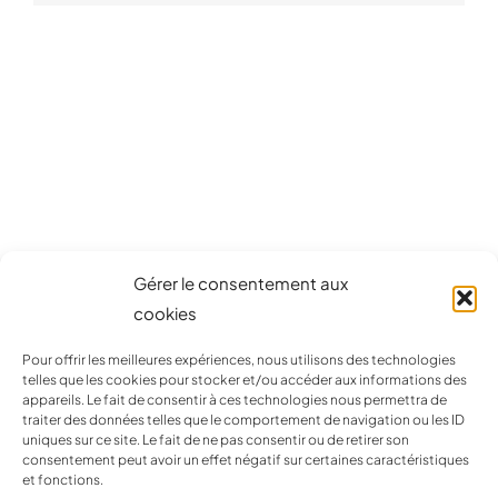
Gérer le consentement aux
cookies
Pour offrir les meilleures expériences, nous utilisons des technologies
telles que les cookies pour stocker et/ou accéder aux informations des
appareils. Le fait de consentir à ces technologies nous permettra de
Conseil en communication & développement des ventes
traiter des données telles que le comportement de navigation ou les ID
Création graphique / Print / Web / Art de la table
uniques sur ce site. Le fait de ne pas consentir ou de retirer son
consentement peut avoir un effet négatif sur certaines caractéristiques
et fonctions.